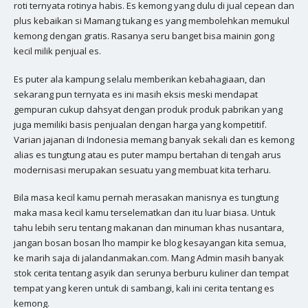
roti ternyata rotinya habis. Es kemong yang dulu di jual cepean dan
plus kebaikan si Mamang tukang es yang membolehkan memukul
kemong dengan gratis. Rasanya seru banget bisa mainin gong
kecil milik penjual es.
Es puter ala kampung selalu memberikan kebahagiaan, dan
sekarang pun ternyata es ini masih eksis meski mendapat
gempuran cukup dahsyat dengan produk produk pabrikan yang
juga memiliki basis penjualan dengan harga yang kompetitif.
Varian jajanan di Indonesia memang banyak sekali dan es kemong
alias es tungtung atau es puter mampu bertahan di tengah arus
modernisasi merupakan sesuatu yang membuat kita terharu.
Bila masa kecil kamu pernah merasakan manisnya es tungtung
maka masa kecil kamu terselematkan dan itu luar biasa. Untuk
tahu lebih seru tentang makanan dan minuman khas nusantara,
jangan bosan bosan lho mampir ke blog kesayangan kita semua,
ke marih saja di jalandanmakan.com. Mang Admin masih banyak
stok cerita tentang asyik dan serunya berburu kuliner dan tempat
tempat yang keren untuk di sambangi, kali ini cerita tentang es
kemong.