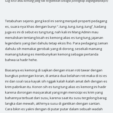
Gog kecil atau kemong yang tak tergantikan sebagai pelengkap dagangan(dokpri)
Tetabuhan sejenis gong kecil ini sering menjadi properti pedagang
es, suara nya khas dengan bunyi “..tung..tung..tung..tung”, kadang
juga es ini di sebut es tung tung, nah kali ini Mang Admin mau
menuliskan tentang kisah es kemong alias es tung tung, jajanan
legendaris yang dari dahulu tetap eksis lho. Para pedagang zaman
dahulu sih memakai gerobak yang di dorong, sesekali mamang
mamang tukang es membunyikan kemong sebagai pertanda
bahwa ia hadir hehe.
Biasanya es kemong di sajikan dengan irisan roti tawar dengan
bungkus potongan koran, di antara dua belahan roti maka di isi es
ini dan soal rasa kayak sih nggak kalah kalah amat deh dengan es
krim pabrikan itu. Konon sih es tung tung alias es kemong ini hadir
karena dorongan masyarakat yang ingin mencicipi es krim yang
bahannya terbuat dari susu, karena saat itu susu tergolong barag
langka dan mewah, akhirnya susu di gantikan dengan santan.
Cara bikin es yakni dengan di putar putar dalam sebuah wadah