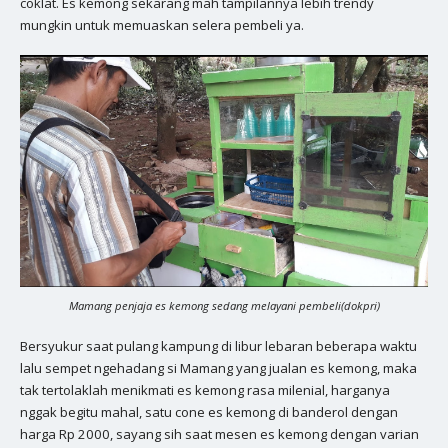
coklat. Es kemong sekarang mah tampilannya lebih trendy
mungkin untuk memuaskan selera pembeli ya.
Mamang penjaja es kemong sedang melayani pembeli(dokpri)
Bersyukur saat pulang kampung di libur lebaran beberapa waktu
lalu sempet ngehadang si Mamang yang jualan es kemong, maka
tak tertolaklah menikmati es kemong rasa milenial, harganya
nggak begitu mahal, satu cone es kemong di banderol dengan
harga Rp 2000, sayang sih saat mesen es kemong dengan varian