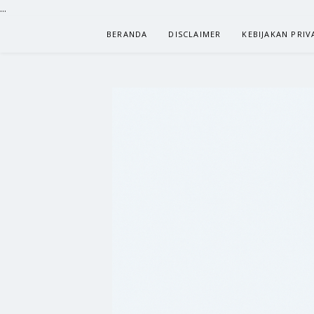
...
Lompat
BERANDA
DISCLAIMER
KEBIJAKAN PRIV
ke
konten