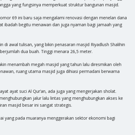
nyangga yang fungsinya memperkuat struktur bangunan masjid.
 nomor 69 ini baru saja mengalami renovasi dengan menelan dana
pat ibadah begitu menawan dan juga nyaman bagi jamaah yang
 di awal tulisan, yang bikin penasaran masjid Riyadlush Shalihin
berjumlah dua buah. Tinggi menara 26,5 meter.
makin menambah megah masjid yang tahun lalu diresmikan oleh
menawan, ruang utama masjid juga dihiasi permadani berwarna
yat ayat suci Al Qur’an, ada juga yang mengerjakan sholat.
g menghubungkan jalur lalu lintas yang menghubungkan akses ke
ran masjid besar ini sangat strategis.
gerai yang pada muaranya menggerakan sektor ekonomi bagi