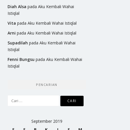
Diah Alsa
pada
Aku Kembali Wahai
Istiqlal
Vita
pada
Aku Kembali Wahai Istiqlal
Arni
pada
Aku Kembali Wahai Istiqlal
Supadilah
pada
Aku Kembali Wahai
Istiqlal
Fenni Bungsu
pada
Aku Kembali Wahai
Istiqlal
PENCARIAN
Cari
untuk:
September 2019
S
S
R
K
J
S
M