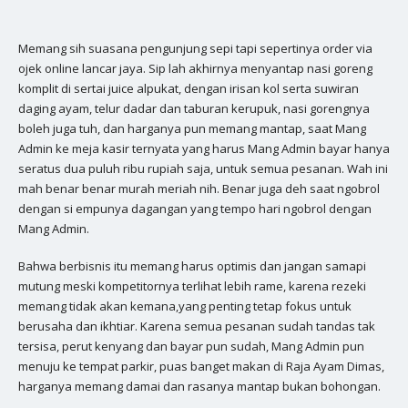
Memang sih suasana pengunjung sepi tapi sepertinya order via
ojek online lancar jaya. Sip lah akhirnya menyantap nasi goreng
komplit di sertai juice alpukat, dengan irisan kol serta suwiran
daging ayam, telur dadar dan taburan kerupuk, nasi gorengnya
boleh juga tuh, dan harganya pun memang mantap, saat Mang
Admin ke meja kasir ternyata yang harus Mang Admin bayar hanya
seratus dua puluh ribu rupiah saja, untuk semua pesanan. Wah ini
mah benar benar murah meriah nih. Benar juga deh saat ngobrol
dengan si empunya dagangan yang tempo hari ngobrol dengan
Mang Admin.
Bahwa berbisnis itu memang harus optimis dan jangan samapi
mutung meski kompetitornya terlihat lebih rame, karena rezeki
memang tidak akan kemana,yang penting tetap fokus untuk
berusaha dan ikhtiar. Karena semua pesanan sudah tandas tak
tersisa, perut kenyang dan bayar pun sudah, Mang Admin pun
menuju ke tempat parkir, puas banget makan di Raja Ayam Dimas,
harganya memang damai dan rasanya mantap bukan bohongan.