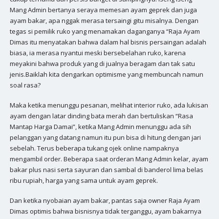
Mang Admin bertanya seraya memesan ayam geprek dan juga
ayam bakar, apa nggak merasa tersaingi gitu misalnya. Dengan
tegas si pemilik ruko yang menamakan daganganya “Raja Ayam
Dimas itu menyatakan bahwa dalam hal bisnis persaingan adalah
biasa, ia merasa nyantui meski bersebelahan ruko, karena
meyakini bahwa produk yang di jualnya beragam dan tak satu
jenis.Baiklah kita dengarkan optimisme yang membuncah namun
soal rasa?
Maka ketika menunggu pesanan, melihat interior ruko, ada lukisan
ayam dengan latar dinding bata merah dan bertuliskan “Rasa
Mantap Harga Damai”, ketika Mang Admin menunggu ada sih
pelanggan yang datang namun itu pun bisa di hitung dengan jari
sebelah. Terus beberapa tukang ojek online nampaknya
mengambil order. Beberapa saat orderan Mang Admin kelar, ayam
bakar plus nasi serta sayuran dan sambal di banderol lima belas
ribu rupiah, harga yang sama untuk ayam geprek.
Dan ketika nyobaian ayam bakar, pantas saja owner Raja Ayam
Dimas optimis bahwa bisnisnya tidak terganggu, ayam bakarnya