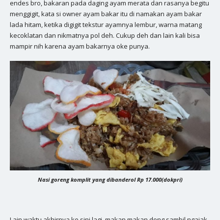
endes bro, bakaran pada daging ayam merata dan rasanya begitu
menggigit, kata si owner ayam bakar itu di namakan ayam bakar
lada hitam, ketika digigit tekstur ayamnya lembur, warna matang
kecoklatan dan nikmatnya pol deh. Cukup deh dan lain kali bisa
mampir nih karena ayam bakarnya oke punya.
Nasi goreng komplit yang dibanderol Rp 17.000(dokpri)
Lain waktu akhirnya ke sini lagi, makan makan dong sambil ngajak