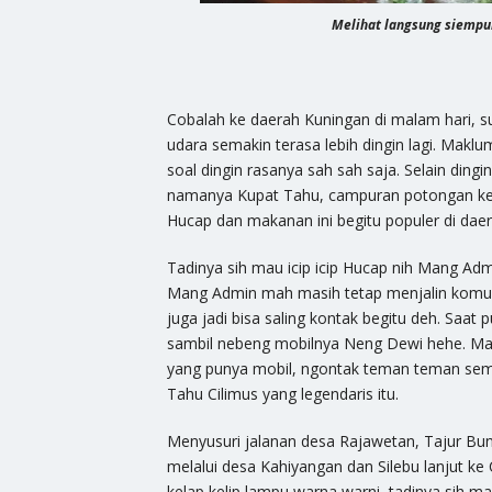
Melihat langsung siempu
Cobalah ke daerah Kuningan di malam hari, s
udara semakin terasa lebih dingin lagi. Mak
soal dingin rasanya sah sah saja. Selain ding
namanya Kupat Tahu, campuran potongan ket
Hucap dan makanan ini begitu populer di dae
Tadinya sih mau icip icip Hucap nih Mang 
Mang Admin mah masih tetap menjalin komun
juga jadi bisa saling kontak begitu deh. Saat
sambil nebeng mobilnya Neng Dewi hehe. Ma
yang punya mobil, ngontak teman teman sema
Tahu Cilimus yang legendaris itu.
Menyusuri jalanan desa Rajawetan, Tajur Bu
melalui desa Kahiyangan dan Silebu lanjut 
kelap kelip lampu warna warni, tadinya sih