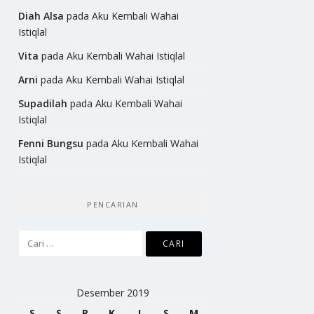
Diah Alsa
pada
Aku Kembali Wahai
Istiqlal
Vita
pada
Aku Kembali Wahai Istiqlal
Arni
pada
Aku Kembali Wahai Istiqlal
Supadilah
pada
Aku Kembali Wahai
Istiqlal
Fenni Bungsu
pada
Aku Kembali Wahai
Istiqlal
PENCARIAN
Cari
untuk:
Desember 2019
S
S
R
K
J
S
M