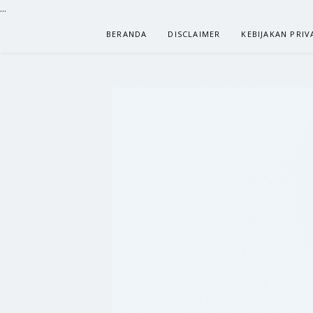
...
Lompat
BERANDA
DISCLAIMER
KEBIJAKAN PRIV
ke
konten