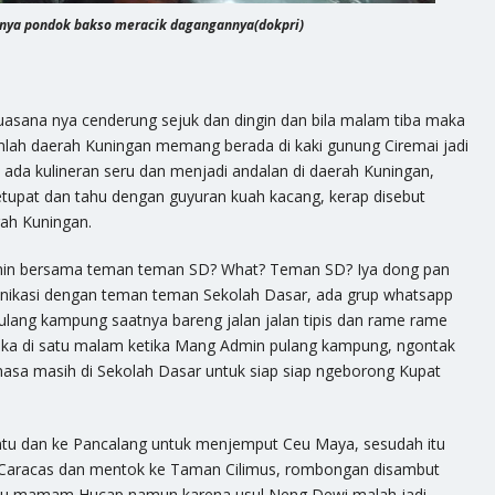
nya pondok bakso meracik dagangannya(dokpri)
uasana nya cenderung sejuk dan dingin dan bila malam tiba maka
lumlah daerah Kuningan memang berada di kaki gunung Ciremai jadi
in ada kulineran seru dan menjadi andalan di daerah Kuningan,
upat dan tahu dengan guyuran kuah kacang, kerap disebut
rah Kuningan.
Admin bersama teman teman SD? What? Teman SD? Iya dong pan
ikasi dengan teman teman Sekolah Dasar, ada grup whatsapp
 pulang kampung saatnya bareng jalan jalan tipis dan rame rame
ka di satu malam ketika Mang Admin pulang kampung, ngontak
sa masih di Sekolah Dasar untuk siap siap ngeborong Kupat
ntu dan ke Pancalang untuk menjemput Ceu Maya, sesudah itu
ke Caracas dan mentok ke Taman Cilimus, rombongan disambut
 mau mamam Hucap namun karena usul Neng Dewi malah jadi