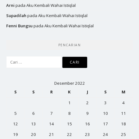
Arni
pada
Aku Kembali Wahai Istiqlal
Supadilah
pada
Aku Kembali Wahai Istiqlal
Fenni Bungsu
pada
Aku Kembali Wahai Istiqlal
PENCARIAN
Cari
untuk:
Desember 2022
S
S
R
K
J
S
M
1
2
3
4
5
6
7
8
9
10
11
12
13
14
15
16
17
18
19
20
21
22
23
24
25