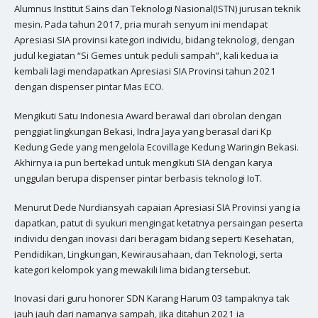
Alumnus Institut Sains dan Teknologi Nasional(ISTN) jurusan teknik
mesin. Pada tahun 2017, pria murah senyum ini mendapat
Apresiasi SIA provinsi kategori individu, bidang teknologi, dengan
judul kegiatan “Si Gemes untuk peduli sampah”, kali kedua ia
kembali lagi mendapatkan Apresiasi SIA Provinsi tahun 2021
dengan dispenser pintar Mas ECO.
Mengikuti Satu Indonesia Award berawal dari obrolan dengan
penggiat lingkungan Bekasi, Indra Jaya yang berasal dari Kp
Kedung Gede yang mengelola Ecovillage Kedung Waringin Bekasi.
Akhirnya ia pun bertekad untuk mengikuti SIA dengan karya
unggulan berupa dispenser pintar berbasis teknologi IoT.
Menurut Dede Nurdiansyah capaian Apresiasi SIA Provinsi yang ia
dapatkan, patut di syukuri mengingat ketatnya persaingan peserta
individu dengan inovasi dari beragam bidang seperti Kesehatan,
Pendidikan, Lingkungan, Kewirausahaan, dan Teknologi, serta
kategori kelompok yang mewakili lima bidang tersebut.
Inovasi dari guru honorer SDN Karang Harum 03 tampaknya tak
jauh jauh dari namanya sampah, jika ditahun 2021 ia