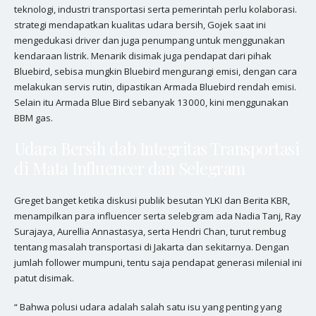
teknologi, industri transportasi serta pemerintah perlu kolaborasi.
strategi mendapatkan kualitas udara bersih, Gojek saat ini
mengedukasi driver dan juga penumpang untuk menggunakan
kendaraan listrik. Menarik disimak juga pendapat dari pihak
Bluebird, sebisa mungkin Bluebird mengurangi emisi, dengan cara
melakukan servis rutin, dipastikan Armada Bluebird rendah emisi.
Selain itu Armada Blue Bird sebanyak 13000, kini menggunakan
BBM gas.
Udara Bersih dab Integritas Transportasi
di Mata Influencer dan Selegram
Greget banget ketika diskusi publik besutan YLKI dan Berita KBR,
menampilkan para influencer serta selebgram ada Nadia Tanj, Ray
Surajaya, Aurellia Annastasya, serta Hendri Chan, turut rembug
tentang masalah transportasi di Jakarta dan sekitarnya. Dengan
jumlah follower mumpuni, tentu saja pendapat generasi milenial ini
patut disimak.
“ Bahwa polusi udara adalah salah satu isu yang penting yang