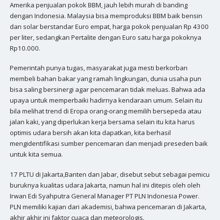
Amerika penjualan pokok BBM, jauh lebih murah di banding
dengan Indonesia. Malaysia bisa memproduksi BBM baik bensin
dan solar berstandar Euro empat, harga pokok penjualan Rp 4300
per liter, sedangkan Pertalite dengan Euro satu harga pokoknya
Rp10.000.
Pemerintah punya tugas, masyarakat juga mesti berkorban
membeli bahan bakar yang ramah lingkungan, dunia usaha pun
bisa saling bersinergi agar pencemaran tidak meluas. Bahwa ada
upaya untuk memperbaiki hadirnya kendaraan umum. Selain itu
bila melihat trend di Eropa orang-orang memilih bersepeda atau
jalan kaki, yang diperlukan kerja bersama selain itu kita harus
optimis udara bersih akan kita dapatkan, kita berhasil
mengidentifikasi sumber pencemaran dan menjadi preseden baik
untuk kita semua.
17 PLTU di Jakarta,Banten dan Jabar, disebut sebut sebagai pemicu
buruknya kualitas udara Jakarta, namun hal ini ditepis oleh oleh
Irwan Edi Syahputra General Manager PT PLN Indonesia Power.
PLN memiliki kajian dari akademisi, bahwa pencemaran di Jakarta,
akhir akhir ini faktor cuaca dan meteorologis.