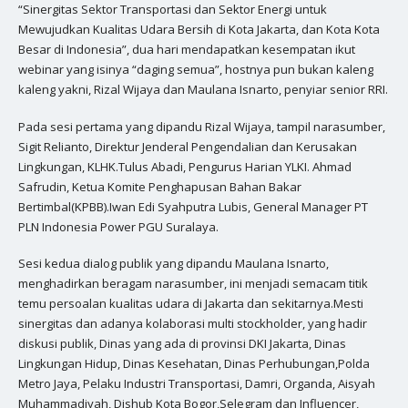
“Sinergitas Sektor Transportasi dan Sektor Energi untuk
Mewujudkan Kualitas Udara Bersih di Kota Jakarta, dan Kota Kota
Besar di Indonesia”, dua hari mendapatkan kesempatan ikut
webinar yang isinya “daging semua”, hostnya pun bukan kaleng
kaleng yakni, Rizal Wijaya dan Maulana Isnarto, penyiar senior RRI.
Pada sesi pertama yang dipandu Rizal Wijaya, tampil narasumber,
Sigit Relianto, Direktur Jenderal Pengendalian dan Kerusakan
Lingkungan, KLHK.Tulus Abadi, Pengurus Harian YLKI. Ahmad
Safrudin, Ketua Komite Penghapusan Bahan Bakar
Bertimbal(KPBB).Iwan Edi Syahputra Lubis, General Manager PT
PLN Indonesia Power PGU Suralaya.
Sesi kedua dialog publik yang dipandu Maulana Isnarto,
menghadirkan beragam narasumber, ini menjadi semacam titik
temu persoalan kualitas udara di Jakarta dan sekitarnya.Mesti
sinergitas dan adanya kolaborasi multi stockholder, yang hadir
diskusi publik, Dinas yang ada di provinsi DKI Jakarta, Dinas
Lingkungan Hidup, Dinas Kesehatan, Dinas Perhubungan,Polda
Metro Jaya, Pelaku Industri Transportasi, Damri, Organda, Aisyah
Muhammadiyah, Dishub Kota Bogor,Selegram dan Influencer,