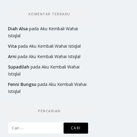
KOMENTAR TERBARU
Diah Alsa
pada
Aku Kembali Wahai
Istiqlal
Vita
pada
Aku Kembali Wahai Istiqlal
Arni
pada
Aku Kembali Wahai Istiqlal
Supadilah
pada
Aku Kembali Wahai
Istiqlal
Fenni Bungsu
pada
Aku Kembali Wahai
Istiqlal
PENCARIAN
Cari
untuk: