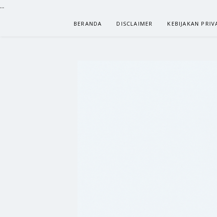
...
Lompat
BERANDA
DISCLAIMER
KEBIJAKAN PRIV
ke
konten