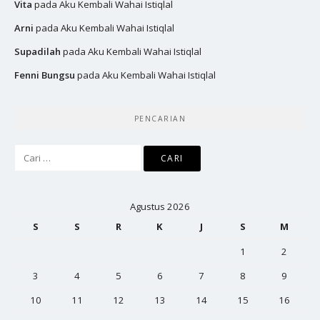
Vita
pada
Aku Kembali Wahai Istiqlal
Arni
pada
Aku Kembali Wahai Istiqlal
Supadilah
pada
Aku Kembali Wahai Istiqlal
Fenni Bungsu
pada
Aku Kembali Wahai Istiqlal
PENCARIAN
Cari
untuk:
Agustus 2026
S
S
R
K
J
S
M
1
2
3
4
5
6
7
8
9
10
11
12
13
14
15
16