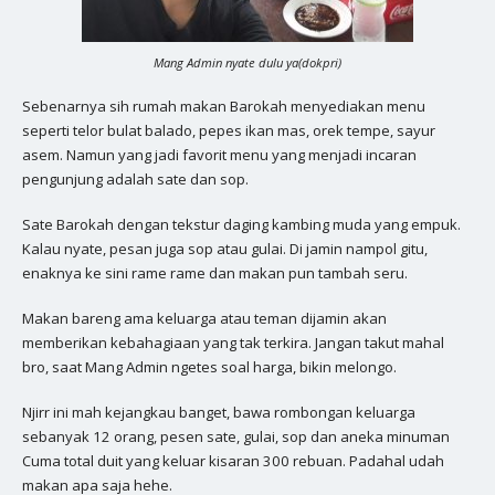
Mang Admin nyate dulu ya(dokpri)
Sebenarnya sih rumah makan Barokah menyediakan menu
seperti telor bulat balado, pepes ikan mas, orek tempe, sayur
asem. Namun yang jadi favorit menu yang menjadi incaran
pengunjung adalah sate dan sop.
Sate Barokah dengan tekstur daging kambing muda yang empuk.
Kalau nyate, pesan juga sop atau gulai. Di jamin nampol gitu,
enaknya ke sini rame rame dan makan pun tambah seru.
Makan bareng ama keluarga atau teman dijamin akan
memberikan kebahagiaan yang tak terkira. Jangan takut mahal
bro, saat Mang Admin ngetes soal harga, bikin melongo.
Njirr ini mah kejangkau banget, bawa rombongan keluarga
sebanyak 12 orang, pesen sate, gulai, sop dan aneka minuman
Cuma total duit yang keluar kisaran 300 rebuan. Padahal udah
makan apa saja hehe.