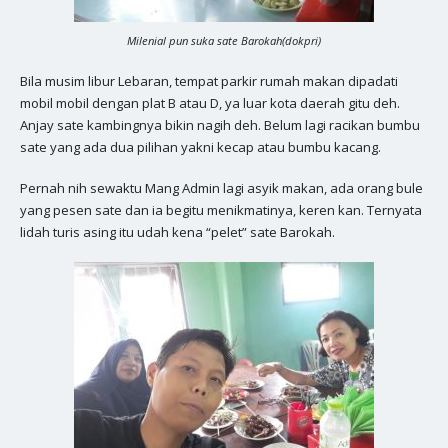
Milenial pun suka sate Barokah(dokpri)
Bila musim libur Lebaran, tempat parkir rumah makan dipadati
mobil mobil dengan plat B atau D, ya luar kota daerah gitu deh.
Anjay sate kambingnya bikin nagih deh. Belum lagi racikan bumbu
sate yang ada dua pilihan yakni kecap atau bumbu kacang.
Pernah nih sewaktu Mang Admin lagi asyik makan, ada orang bule
yang pesen sate dan ia begitu menikmatinya, keren kan. Ternyata
lidah turis asing itu udah kena “pelet” sate Barokah.