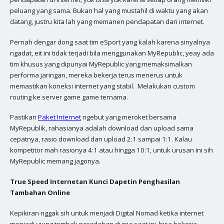
peluang yang sama. Bukan hal yang mustahil di waktu yang akan
datang, justru kita lah yang memanen pendapatan dari internet.
Pernah dengar dong saat tim eSport yang kalah karena sinyalnya
ngadat, eit ini tidak terjadi bila menggunakan MyRepublic, yeay ada
tim khusus yang dipunyai MyRepublic yang memaksimalkan
performa jaringan, mereka bekerja terus menerus untuk
memastikan koneksi internet yang stabil. Melakukan custom
routing ke server game game ternama.
Pastikan
Paket Internet
ngebut yang meroket bersama
MyRepublik, rahasianya adalah download dan upload sama
cepatnya, rasio download dan upload 2:1 sampai 1:1. Kalau
kompetitor mah rasionya 4:1 atau hingga 10:1, untuk urusan ini sih
MyRepublic memang jagonya.
True Speed Internetan Kunci Dapetin Penghasilan
Tambahan Online
Kepikiran nggak sih untuk menjadi Digital Nomad ketika internet
menjadi ujung tombak peradaban dunia saat ini, bisa bekerja