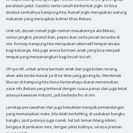
peralatan jadul. Gazebo serta rumah berbentuk joglo. Ini bisa
disebut sentralnya Kampung Kita, Rumah Joglo merupakan warung
makanan yang menyajikan kuliner khas Bekasi.
Unik sih, desain rumah Joglo namun masakannya ala Bekasi,
semur jengkol, pesmol ikan, pepes ikan serta pecak tersedia di
sini. Konsep Kampung Kita merupakan alternatif tempat wisata
bagi keluarga. Ada juga arena bermain anak yang bisa menjadi
tempat yang menyenangkan bagi bocah bocah.
Oh iya nih, untuk arena bermain anak dan juga kolam renang,
akan ada tanda masuk ya di lur tiket yang goceng itu. Menikmati
liburan di Kampung Kita Desa Kertarahayu ibarat menemukan
oase nih, Bekasi yang terkenal dengan cuaca panas dan juga lekat
adanya kawasan industri, jadi berbeda lho di sini.
Lanskap persawahan dan juga bebukitan menjadi pemandangan
yang memanjakan mata, bila lelah berkeliling, di sediakan bangku
bangku, spot potonya juga ciamik, liat tuh teman Mang Admin,
bergaya di jembatan mini, dengan jaket kulitnya, serasa preman