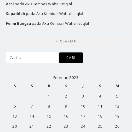
Arni
pada
Aku Kembali Wahai Istiqlal
Supadilah
pada
Aku Kembali Wahai Istiqlal
Fenni Bungsu
pada
Aku Kembali Wahai Istiqlal
PENCARIAN
Cari
untuk:
Februari 2023
S
S
R
K
J
S
M
1
2
3
4
5
6
7
8
9
10
11
12
13
14
15
16
17
18
19
20
21
22
23
24
25
26