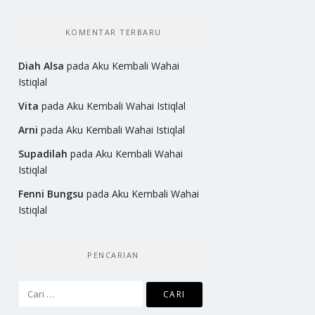
KOMENTAR TERBARU
Diah Alsa
pada
Aku Kembali Wahai
Istiqlal
Vita
pada
Aku Kembali Wahai Istiqlal
Arni
pada
Aku Kembali Wahai Istiqlal
Supadilah
pada
Aku Kembali Wahai
Istiqlal
Fenni Bungsu
pada
Aku Kembali Wahai
Istiqlal
PENCARIAN
Cari
untuk: