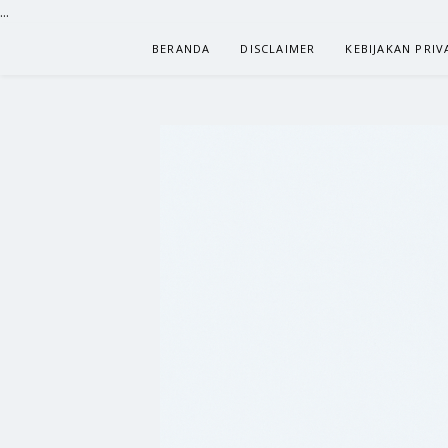
...
Lompat
BERANDA
DISCLAIMER
KEBIJAKAN PRIV
ke
konten