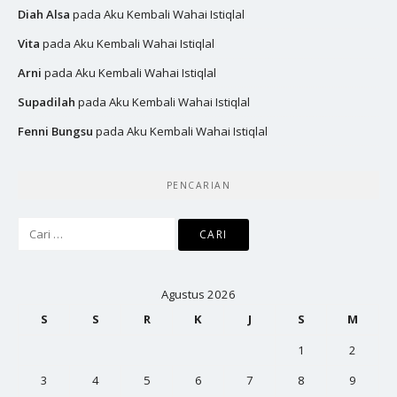
Diah Alsa
pada
Aku Kembali Wahai Istiqlal
Vita
pada
Aku Kembali Wahai Istiqlal
Arni
pada
Aku Kembali Wahai Istiqlal
Supadilah
pada
Aku Kembali Wahai Istiqlal
Fenni Bungsu
pada
Aku Kembali Wahai Istiqlal
PENCARIAN
Cari
untuk:
Agustus 2026
S
S
R
K
J
S
M
1
2
3
4
5
6
7
8
9