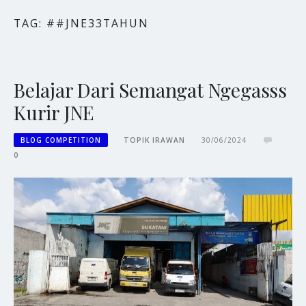
TAG:
##JNE33TAHUN
Belajar Dari Semangat Ngegasss
Kurir JNE
BLOG COMPETITION
TOPIK IRAWAN
30/06/2024
0