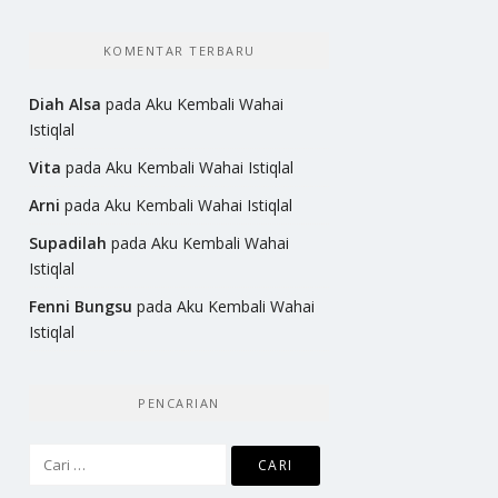
KOMENTAR TERBARU
Diah Alsa
pada
Aku Kembali Wahai
Istiqlal
Vita
pada
Aku Kembali Wahai Istiqlal
Arni
pada
Aku Kembali Wahai Istiqlal
Supadilah
pada
Aku Kembali Wahai
Istiqlal
Fenni Bungsu
pada
Aku Kembali Wahai
Istiqlal
PENCARIAN
Cari
untuk: