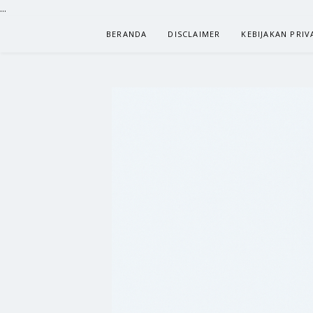
...
Lompat
BERANDA
DISCLAIMER
KEBIJAKAN PRIV
ke
konten