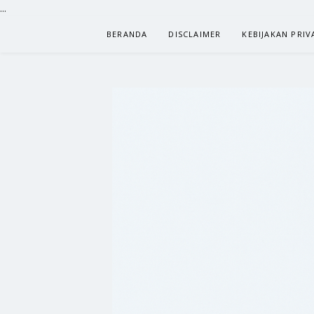
...
Lompat
BERANDA
DISCLAIMER
KEBIJAKAN PRIV
ke
konten