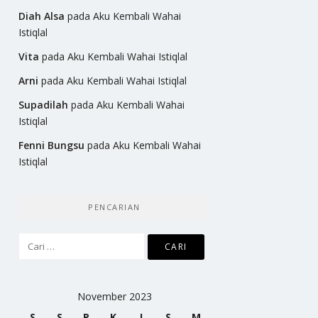
Diah Alsa
pada
Aku Kembali Wahai
Istiqlal
Vita
pada
Aku Kembali Wahai Istiqlal
Arni
pada
Aku Kembali Wahai Istiqlal
Supadilah
pada
Aku Kembali Wahai
Istiqlal
Fenni Bungsu
pada
Aku Kembali Wahai
Istiqlal
PENCARIAN
Cari
untuk:
November 2023
S
S
R
K
J
S
M