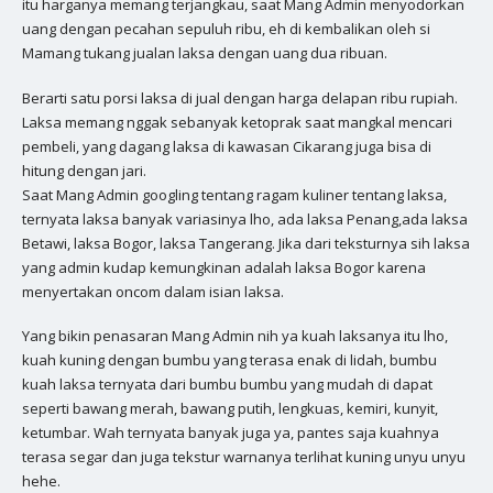
itu harganya memang terjangkau, saat Mang Admin menyodorkan
uang dengan pecahan sepuluh ribu, eh di kembalikan oleh si
Mamang tukang jualan laksa dengan uang dua ribuan.
Berarti satu porsi laksa di jual dengan harga delapan ribu rupiah.
Laksa memang nggak sebanyak ketoprak saat mangkal mencari
pembeli, yang dagang laksa di kawasan Cikarang juga bisa di
hitung dengan jari.
Saat Mang Admin googling tentang ragam kuliner tentang laksa,
ternyata laksa banyak variasinya lho, ada laksa Penang,ada laksa
Betawi, laksa Bogor, laksa Tangerang. Jika dari teksturnya sih laksa
yang admin kudap kemungkinan adalah laksa Bogor karena
menyertakan oncom dalam isian laksa.
Yang bikin penasaran Mang Admin nih ya kuah laksanya itu lho,
kuah kuning dengan bumbu yang terasa enak di lidah, bumbu
kuah laksa ternyata dari bumbu bumbu yang mudah di dapat
seperti bawang merah, bawang putih, lengkuas, kemiri, kunyit,
ketumbar. Wah ternyata banyak juga ya, pantes saja kuahnya
terasa segar dan juga tekstur warnanya terlihat kuning unyu unyu
hehe.