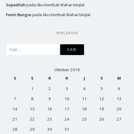
Supadilah
pada
Aku Kembali Wahai Istiqlal
Fenni Bungsu
pada
Aku Kembali Wahai Istiqlal
PENCARIAN
Cari
untuk:
Oktober 2019
S
S
R
K
J
S
M
1
2
3
4
5
6
7
8
9
10
11
12
13
14
15
16
17
18
19
20
21
22
23
24
25
26
27
28
29
30
31