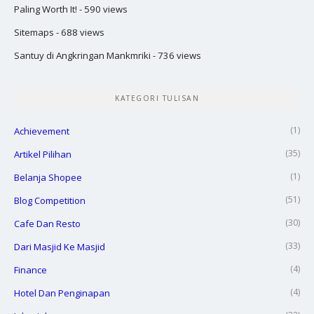
Paling Worth It!
- 590 views
Sitemaps
- 688 views
Santuy di Angkringan Mankmriki
- 736 views
KATEGORI TULISAN
(1)
Achievement
(35)
Artikel Pilihan
(1)
Belanja Shopee
(51)
Blog Competition
(30)
Cafe Dan Resto
(33)
Dari Masjid Ke Masjid
(4)
Finance
(4)
Hotel Dan Penginapan