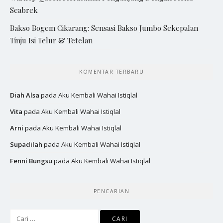
Seabrek
Bakso Bogem Cikarang: Sensasi Bakso Jumbo Sekepalan
Tinju Isi Telur & Tetelan
KOMENTAR TERBARU
Diah Alsa
pada
Aku Kembali Wahai Istiqlal
Vita
pada
Aku Kembali Wahai Istiqlal
Arni
pada
Aku Kembali Wahai Istiqlal
Supadilah
pada
Aku Kembali Wahai Istiqlal
Fenni Bungsu
pada
Aku Kembali Wahai Istiqlal
PENCARIAN
Cari