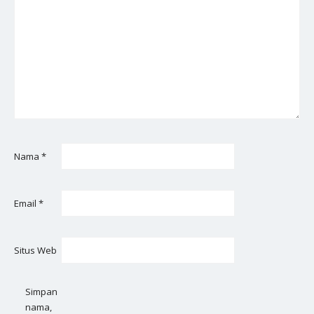
Nama
*
Email
*
Situs Web
Simpan
nama,