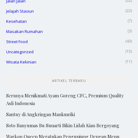
(32)
Jalan Jalan
(22)
Jelajah Stasiun
(7)
Kesehatan
(3)
Masakan Rumahan
(43)
Street Food
(15)
Uncategorized
(11)
Wisata Kekinian
ARTIKEL TERBARU
Serunya Menikmati Ayam Goreng CFC, Premium Quality
Asli Indonesia
Santuy di Angkringan Mankmriki
Soto Banyumas Bu Sunarti Bikin Lidah Kian Bergoyang
Warkop Queen Meratukan Pengunjung Dengan Menu