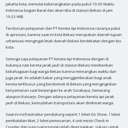
Jakarta kota, memulai keberangkatan pada pukul 19.00 Waktu
Indonesia bagian Barat dan akan tiba di stasiun Bekasi di jam
19.33 WIB.
Terobosan pelayanan dari PT Kereta Api Indonesia rasanya patut
di apresiasi, karena saat ini kota Bekasi merupakan daerah tujuan
urbanisasi mengingat letak daerah Bekasi berdekatan dengan ibu
kota.
Semoga saja pelayanan PT Kereta Api Indonesia dengan di
bukanya rute kereta jarak jauh di stasiun Bekasi memberikan
kebahagiaan bagi warga Bekasi karena memangkas waktu dan
juga jarak. Ini adalah kabar yang menggembirakan bagi anak
kereta terkhusus yang berdomisili di Bekasi yang menginginkan
kenyamanan saat berpergian ke arah Surabaya, Semarang
ataupun Kutoarjo. Dengan adanya pelayanan kereta api jarak
jauh di Bekasi, kemudahan transportasi akan dinikmati warga.
Saat ini insfrastruktur pendukung seperti 1 loket Go Show, 1 loket
pembatalan tiket, 2 loket pemesanan, 4 unit mesin Check in
Counter dan juga ruang tunggu telah dipersiapkan, sukses untuk