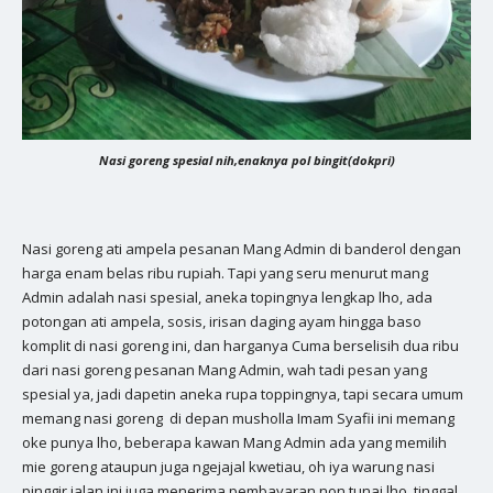
Nasi goreng spesial nih,enaknya pol bingit(dokpri)
Nasi goreng ati ampela pesanan Mang Admin di banderol dengan
harga enam belas ribu rupiah. Tapi yang seru menurut mang
Admin adalah nasi spesial, aneka topingnya lengkap lho, ada
potongan ati ampela, sosis, irisan daging ayam hingga baso
komplit di nasi goreng ini, dan harganya Cuma berselisih dua ribu
dari nasi goreng pesanan Mang Admin, wah tadi pesan yang
spesial ya, jadi dapetin aneka rupa toppingnya, tapi secara umum
memang nasi goreng di depan musholla Imam Syafii ini memang
oke punya lho, beberapa kawan Mang Admin ada yang memilih
mie goreng ataupun juga ngejajal kwetiau, oh iya warung nasi
pinggir jalan ini juga menerima pembayaran non tunai lho, tinggal