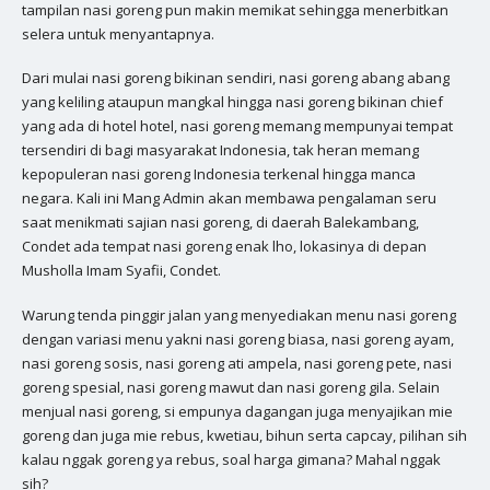
tampilan nasi goreng pun makin memikat sehingga menerbitkan
selera untuk menyantapnya.
Dari mulai nasi goreng bikinan sendiri, nasi goreng abang abang
yang keliling ataupun mangkal hingga nasi goreng bikinan chief
yang ada di hotel hotel, nasi goreng memang mempunyai tempat
tersendiri di bagi masyarakat Indonesia, tak heran memang
kepopuleran nasi goreng Indonesia terkenal hingga manca
negara. Kali ini Mang Admin akan membawa pengalaman seru
saat menikmati sajian nasi goreng, di daerah Balekambang,
Condet ada tempat nasi goreng enak lho, lokasinya di depan
Musholla Imam Syafii, Condet.
Warung tenda pinggir jalan yang menyediakan menu nasi goreng
dengan variasi menu yakni nasi goreng biasa, nasi goreng ayam,
nasi goreng sosis, nasi goreng ati ampela, nasi goreng pete, nasi
goreng spesial, nasi goreng mawut dan nasi goreng gila. Selain
menjual nasi goreng, si empunya dagangan juga menyajikan mie
goreng dan juga mie rebus, kwetiau, bihun serta capcay, pilihan sih
kalau nggak goreng ya rebus, soal harga gimana? Mahal nggak
sih?