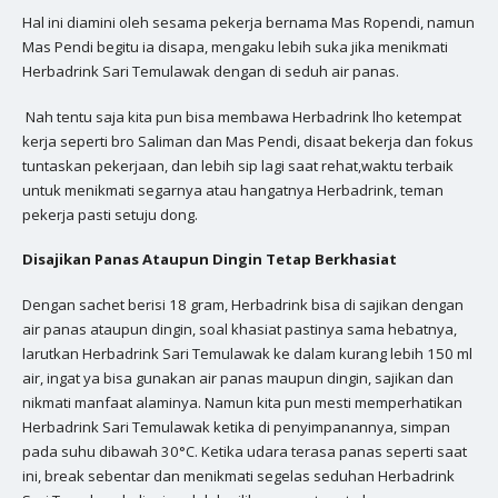
Hal ini diamini oleh sesama pekerja bernama Mas Ropendi, namun
Mas Pendi begitu ia disapa, mengaku lebih suka jika menikmati
Herbadrink Sari Temulawak dengan di seduh air panas.
Nah tentu saja kita pun bisa membawa Herbadrink lho ketempat
kerja seperti bro Saliman dan Mas Pendi, disaat bekerja dan fokus
tuntaskan pekerjaan, dan lebih sip lagi saat rehat,waktu terbaik
untuk menikmati segarnya atau hangatnya Herbadrink, teman
pekerja pasti setuju dong.
Disajikan Panas Ataupun Dingin Tetap Berkhasiat
Dengan sachet berisi 18 gram, Herbadrink bisa di sajikan dengan
air panas ataupun dingin, soal khasiat pastinya sama hebatnya,
larutkan Herbadrink Sari Temulawak ke dalam kurang lebih 150 ml
air, ingat ya bisa gunakan air panas maupun dingin, sajikan dan
nikmati manfaat alaminya. Namun kita pun mesti memperhatikan
Herbadrink Sari Temulawak ketika di penyimpanannya, simpan
pada suhu dibawah 30°C. Ketika udara terasa panas seperti saat
ini, break sebentar dan menikmati segelas seduhan Herbadrink