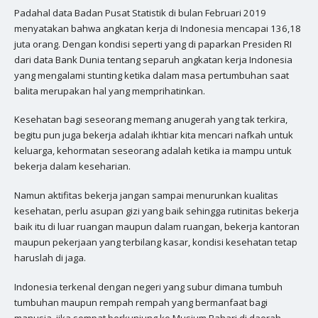
Padahal data Badan Pusat Statistik di bulan Februari 2019
menyatakan bahwa angkatan kerja di Indonesia mencapai 136,18
juta orang. Dengan kondisi seperti yang di paparkan Presiden RI
dari data Bank Dunia tentang separuh angkatan kerja Indonesia
yang mengalami stunting ketika dalam masa pertumbuhan saat
balita merupakan hal yang memprihatinkan.
Kesehatan bagi seseorang memang anugerah yang tak terkira,
begitu pun juga bekerja adalah ikhtiar kita mencari nafkah untuk
keluarga, kehormatan seseorang adalah ketika ia mampu untuk
bekerja dalam keseharian.
Namun aktifitas bekerja jangan sampai menurunkan kualitas
kesehatan, perlu asupan gizi yang baik sehingga rutinitas bekerja
baik itu di luar ruangan maupun dalam ruangan, bekerja kantoran
maupun pekerjaan yang terbilang kasar, kondisi kesehatan tetap
haruslah di jaga.
Indonesia terkenal dengan negeri yang subur dimana tumbuh
tumbuhan maupun rempah rempah yang bermanfaat bagi
manusia, jika sempat berkunjung ke Musium Bahari di daerah