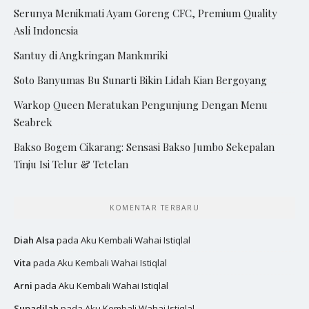
Serunya Menikmati Ayam Goreng CFC, Premium Quality
Asli Indonesia
Santuy di Angkringan Mankmriki
Soto Banyumas Bu Sunarti Bikin Lidah Kian Bergoyang
Warkop Queen Meratukan Pengunjung Dengan Menu
Seabrek
Bakso Bogem Cikarang: Sensasi Bakso Jumbo Sekepalan
Tinju Isi Telur & Tetelan
KOMENTAR TERBARU
Diah Alsa
pada
Aku Kembali Wahai Istiqlal
Vita
pada
Aku Kembali Wahai Istiqlal
Arni
pada
Aku Kembali Wahai Istiqlal
Supadilah
pada
Aku Kembali Wahai Istiqlal