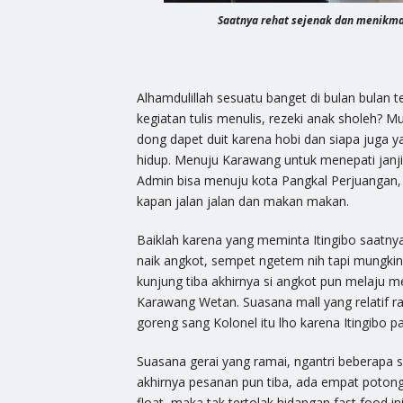
Saatnya rehat sejenak dan menikma
Alhamdulillah sesuatu banget di bulan bulan 
kegiatan tulis menulis, rezeki anak sholeh? M
dong dapet duit karena hobi dan siapa juga y
hidup. Menuju Karawang untuk menepati janji,
Admin bisa menuju kota Pangkal Perjuangan, bo
kapan jalan jalan dan makan makan.
Baiklah karena yang meminta Itingibo saatn
naik angkot, sempet ngetem nih tapi mungki
kunjung tiba akhirnya si angkot pun melaju m
Karawang Wetan. Suasana mall yang relatif 
goreng sang Kolonel itu lho karena Itingibo 
Suasana gerai yang ramai, ngantri beberap
akhirnya pesanan pun tiba, ada empat poton
float, maka tak tertolak hidangan fast food i