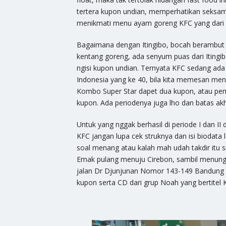
tertera kupon undian, memperhatikan seksam
menikmati menu ayam goreng KFC yang dari 
Bagaimana dengan Itingibo, bocah berambut 
kentang goreng, ada senyum puas dari Itingi
ngisi kupon undian. Ternyata KFC sedang ada
Indonesia yang ke 40, bila kita memesan m
Kombo Super Star dapet dua kupon, atau pemb
kupon. Ada periodenya juga lho dan batas ak
Untuk yang nggak berhasil di periode I dan II 
KFC jangan lupa cek struknya dan isi biodata
soal menang atau kalah mah udah takdir itu
Emak pulang menuju Cirebon, sambil menungg
jalan Dr Djunjunan Nomor 143-149 Bandung
kupon serta CD dari grup Noah yang bertitel K