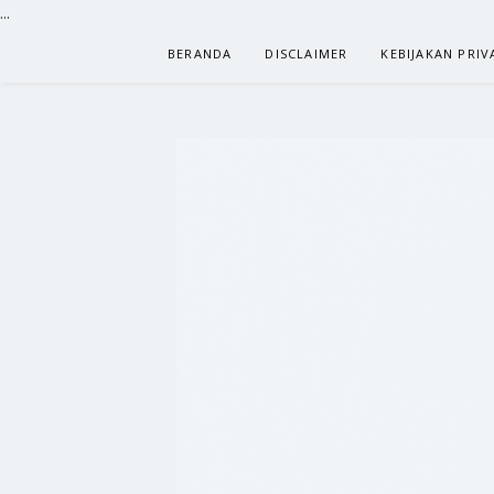
...
Lompat
BERANDA
DISCLAIMER
KEBIJAKAN PRIV
ke
konten