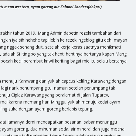
ti menu western, ayam goreng ala Kolonel Sanders(dokpri)
terakhir tahun 2019, Mang Admin dapetin rezeki tambahan dari
ungkin iya sih hehehe tapi lebih ke rezeki ngeblog gitu deh, mayan
ang nggak senang duit, setelah kerja keras saatnya menikmati
 adalah Si Itingibo yang tak henti hentinya bertanya kapan Mang
cah kecil berambut kriwil keriting bagai mie itu selalu bertanya
ya menuju Karawang dan yuk ah capcus keliling Karawang dengan
n lagi narik penumpang gitu, namun setelah penumpang tak
enuju Ciplaz Karawang yang beralamat di jalan Tuparev,
ramai karena memang hari Minggu, yuk ah menuju kedai ayam
paling suka dengan ayam goreng berlapis tepung.
a saat lamanya demi mendapatkan pesanan, sabar menunggu
g ayam goreng, dua minuman soda, air mineral dan juga mocha
ni, tapi yang jadi perhatian Mang Admin adalah struk pembelian