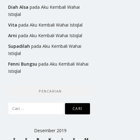
Diah Alsa
pada
Aku Kembali Wahai
Istiqlal
Vita
pada
Aku Kembali Wahai Istiqlal
Arni
pada
Aku Kembali Wahai Istiqlal
Supadilah
pada
Aku Kembali Wahai
Istiqlal
Fenni Bungsu
pada
Aku Kembali Wahai
Istiqlal
PENCARIAN
Cari
untuk:
Desember 2019
S
S
R
K
J
S
M