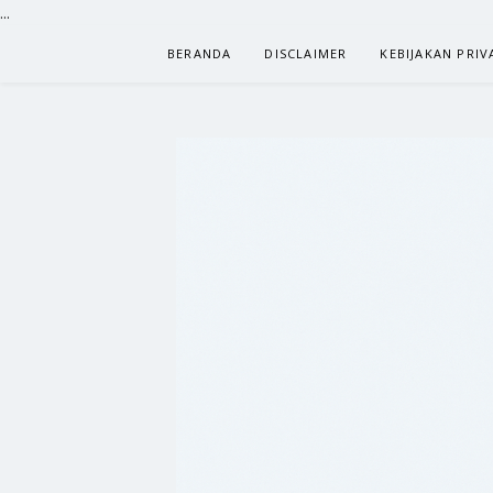
...
Lompat
BERANDA
DISCLAIMER
KEBIJAKAN PRIV
ke
konten