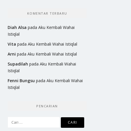
KOMENTAR TERBARU
Diah Alsa
pada
Aku Kembali Wahai
Istiqlal
Vita
pada
Aku Kembali Wahai Istiqlal
Arni
pada
Aku Kembali Wahai Istiqlal
Supadilah
pada
Aku Kembali Wahai
Istiqlal
Fenni Bungsu
pada
Aku Kembali Wahai
Istiqlal
PENCARIAN
Cari
untuk: