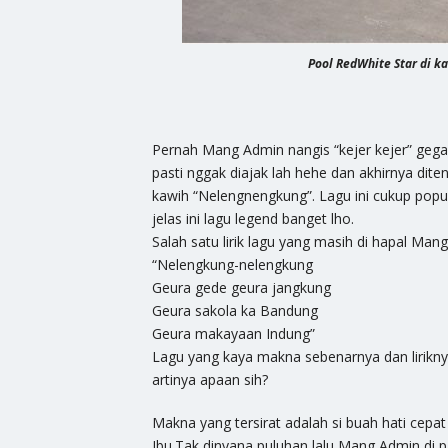
Pool RedWhite Star di k
Pernah Mang Admin nangis “kejer kejer” gega
pasti nggak diajak lah hehe dan akhirnya di
kawih “Nelengnengkung”. Lagu ini cukup popu
jelas ini lagu legend banget lho.
Salah satu lirik lagu yang masih di hapal Ma
“Nelengkung-nelengkung
Geura gede geura jangkung
Geura sakola ka Bandung
Geura makayaan Indung”
Lagu yang kaya makna sebenarnya dan lirikn
artinya apaan sih?
Makna yang tersirat adalah si buah hati cepa
Ibu.Tak dinyana puluhan lalu Mang Admin di 