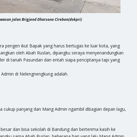
awasan jalan Brigjend Dharsono Cirebon(dokpri)
ra pengen ikut Bapak yang harus bertugas ke luar kota, yang
tenangkan oleh Abah Ruslan, dipangku seraya menyenandungkan
ler di tanah Pasundan dan entah siapa penciptanya tapi yang
ng Admin di Nelengnengkung adalah.
ya cukup panjang dan Mang Admin ngambil dibagian depan lagu,
t besar dan bisa sekolah di Bandung dan berterima kasih ke
pangku sama Abah Ruslan, beberapa hari yang lalu Mang Admin