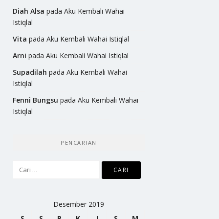
Diah Alsa
pada
Aku Kembali Wahai
Istiqlal
Vita
pada
Aku Kembali Wahai Istiqlal
Arni
pada
Aku Kembali Wahai Istiqlal
Supadilah
pada
Aku Kembali Wahai
Istiqlal
Fenni Bungsu
pada
Aku Kembali Wahai
Istiqlal
PENCARIAN
Cari
untuk:
Desember 2019
S
S
R
K
J
S
M