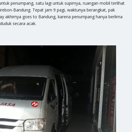
untuk penumpang, satu lagi untuk supirnya, ruangan mobil terlihat
Cirebon-Bandung. Tepat jam 9 pagi, waktunya berangkat, pak
ay akhirnya goes to Bandung, karena penumpang hanya berlima
 duduk secara acak.