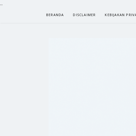
...
Lompat
BERANDA
DISCLAIMER
KEBIJAKAN PRIV
ke
konten