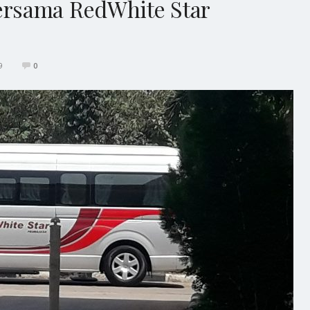
rsama RedWhite Star
9
0