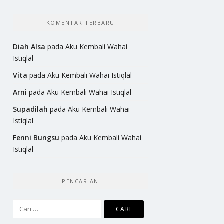
KOMENTAR TERBARU
Diah Alsa
pada
Aku Kembali Wahai
Istiqlal
Vita
pada
Aku Kembali Wahai Istiqlal
Arni
pada
Aku Kembali Wahai Istiqlal
Supadilah
pada
Aku Kembali Wahai
Istiqlal
Fenni Bungsu
pada
Aku Kembali Wahai
Istiqlal
PENCARIAN
Cari
untuk: