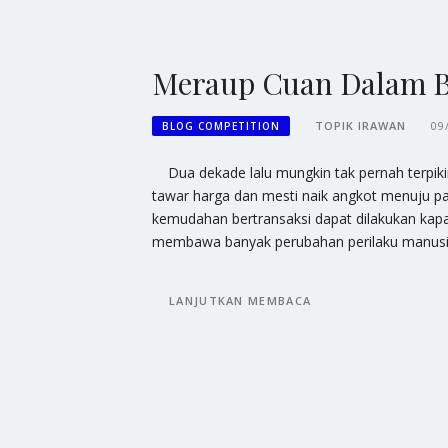
Meraup Cuan Dalam Bis
TOPIK IRAWAN
09
BLOG COMPETITION
Dua dekade lalu mungkin tak pernah terpikirk
tawar harga dan mesti naik angkot menuju p
kemudahan bertransaksi dapat dilakukan kapan
membawa banyak perubahan perilaku manusi
LANJUTKAN MEMBACA