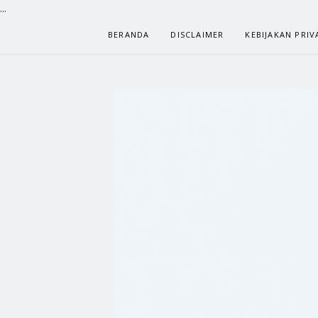
...
Lompat
BERANDA
DISCLAIMER
KEBIJAKAN PRIV
ke
konten