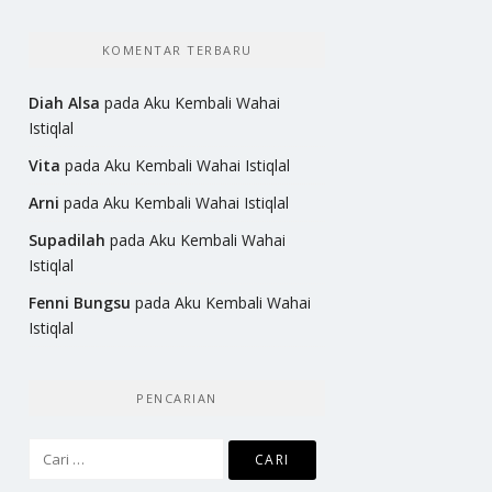
KOMENTAR TERBARU
Diah Alsa
pada
Aku Kembali Wahai
Istiqlal
Vita
pada
Aku Kembali Wahai Istiqlal
Arni
pada
Aku Kembali Wahai Istiqlal
Supadilah
pada
Aku Kembali Wahai
Istiqlal
Fenni Bungsu
pada
Aku Kembali Wahai
Istiqlal
PENCARIAN
Cari
untuk: