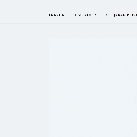
...
Lompat
BERANDA
DISCLAIMER
KEBIJAKAN PRIV
ke
konten