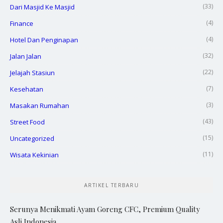
(33)
Dari Masjid Ke Masjid
(4)
Finance
(4)
Hotel Dan Penginapan
(32)
Jalan Jalan
(22)
Jelajah Stasiun
(7)
Kesehatan
(3)
Masakan Rumahan
(43)
Street Food
(15)
Uncategorized
(11)
Wisata Kekinian
ARTIKEL TERBARU
Serunya Menikmati Ayam Goreng CFC, Premium Quality
Asli Indonesia