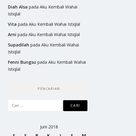
Diah Alsa
pada
Aku Kembali Wahai
Istiqlal
Vita
pada
Aku Kembali Wahai Istiqlal
Arni
pada
Aku Kembali Wahai Istiqlal
Supadilah
pada
Aku Kembali Wahai
Istiqlal
Fenni Bungsu
pada
Aku Kembali Wahai
Istiqlal
PENCARIAN
Cari
untuk:
Juni 2018
S
S
R
K
J
S
M