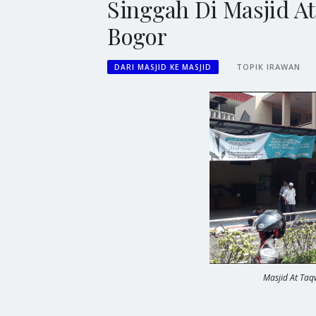
Singgah Di Masjid A
Bogor
TOPIK IRAWAN
DARI MASJID KE MASJID
Masjid At Taq