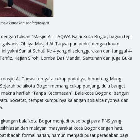
melaksanakan sholat(dokpri)
 dengan tulisan “Masjid AT TAQWA Balai Kota Bogor, bagian tepi
r galvanis. Oh iya Masjid At Taqwa pun peduli dengan kaum
ni yakni Sanlat Sehati Ke 4 yang di selenggarakan dari tanggal 4-
Tahfiz, Kajian Siroh, Lomba Da’i Mandiri, Santunan dan juga Buka
i masjid At Taqwa ternyata cukup padat ya, beruntung Mang
r. Sejarah balaikota Bogor memang cukup panjang, dulu banget
 makna harfiah “Tanpa Kecemasan”. Balaikota Bogor di bangun
itu Societat, tempat kumpulnya kalangan sosialita nyonya dan
a.
ingkungan balaikota Bogor menjadi oase bagi para PNS yang
 keikhlasan dan melayani masyarakat kota Bogor dengan hati.
at ibadah formal harian, namun menjadi pusat peradaban bagi