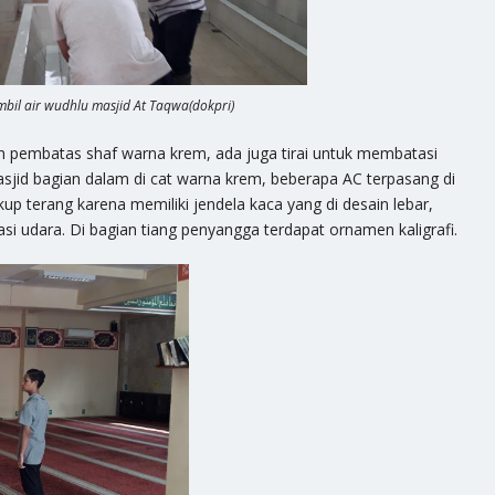
il air wudhlu masjid At Taqwa(dokpri)
an pembatas shaf warna krem, ada juga tirai untuk membatasi
asjid bagian dalam di cat warna krem, beberapa AC terpasang di
kup terang karena memiliki jendela kaca yang di desain lebar,
lasi udara. Di bagian tiang penyangga terdapat ornamen kaligrafi.