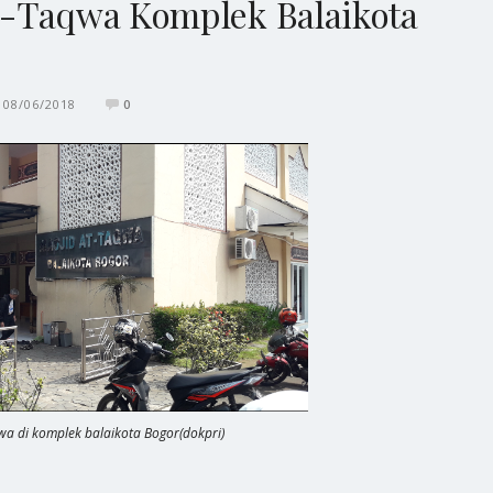
t-Taqwa Komplek Balaikota
08/06/2018
0
wa di komplek balaikota Bogor(dokpri)