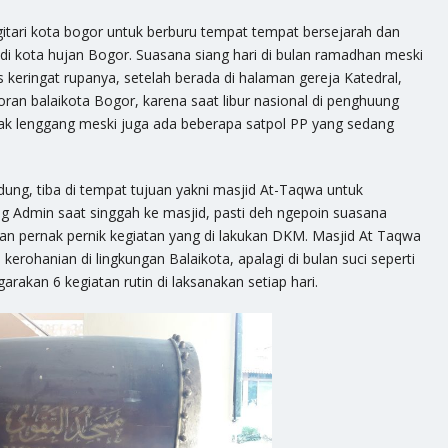
itari kota bogor untuk berburu tempat tempat bersejarah dan
di kota hujan Bogor. Suasana siang hari di bulan ramadhan meski
keringat rupanya, setelah berada di halaman gereja Katedral,
an balaikota Bogor, karena saat libur nasional di penghuung
gak lenggang meski juga ada beberapa satpol PP yang sedang
ng, tiba di tempat tujuan yakni masjid At-Taqwa untuk
g Admin saat singgah ke masjid, pasti deh ngepoin suasana
n pernak pernik kegiatan yang di lakukan DKM. Masjid At Taqwa
an kerohanian di lingkungan Balaikota, apalagi di bulan suci seperti
rakan 6 kegiatan rutin di laksanakan setiap hari.