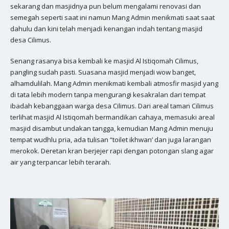
sekarang dan masjidnya pun belum mengalami renovasi dan
semegah seperti saat ini namun Mang Admin menikmati saat saat
dahulu dan kini telah menjadi kenangan indah tentang masjid
desa Cilimus.
Senang rasanya bisa kembali ke masjid Al Istiqomah Cilimus,
pangling sudah pasti. Suasana masjid menjadi wow banget,
alhamdulilah. Mang Admin menikmati kembali atmosfir masjid yang
di tata lebih modern tanpa mengurangi kesakralan dari tempat
ibadah kebanggaan warga desa Cilimus. Dari areal taman Cilimus
terlihat masjid Al Istiqomah bermandikan cahaya, memasuki areal
masjid disambut undakan tangga, kemudian Mang Admin menuju
tempat wudhlu pria, ada tulisan “toilet ikhwan’ dan juga larangan
merokok. Deretan kran berjejer rapi dengan potongan slang agar
air yang terpancar lebih terarah.