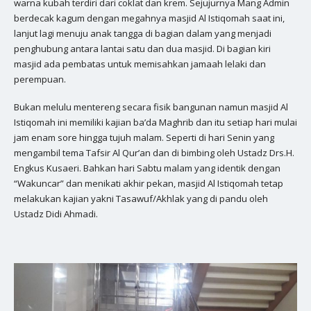
warna kubah terdiri dari coklat dan krem. Sejujurnya Mang Admin
berdecak kagum dengan megahnya masjid Al Istiqomah saat ini,
lanjut lagi menuju anak tangga di bagian dalam yang menjadi
penghubung antara lantai satu dan dua masjid. Di bagian kiri
masjid ada pembatas untuk memisahkan jamaah lelaki dan
perempuan.
Bukan melulu mentereng secara fisik bangunan namun masjid Al
Istiqomah ini memiliki kajian ba’da Maghrib dan itu setiap hari mulai
jam enam sore hingga tujuh malam. Seperti di hari Senin yang
mengambil tema Tafsir Al Qur’an dan di bimbing oleh Ustadz Drs.H.
Engkus Kusaeri. Bahkan hari Sabtu malam yang identik dengan
“Wakuncar” dan menikati akhir pekan, masjid Al Istiqomah tetap
melakukan kajian yakni Tasawuf/Akhlak yang di pandu oleh
Ustadz Didi Ahmadi.