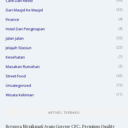
(30)
Cafe Dan Resto
(33)
Dari Masjid Ke Masjid
(4)
Finance
(4)
Hotel Dan Penginapan
(32)
Jalan Jalan
(22)
Jelajah Stasiun
(7)
Kesehatan
(3)
Masakan Rumahan
(43)
Street Food
(15)
Uncategorized
(11)
Wisata Kekinian
ARTIKEL TERBARU
Serunya Menikmati Ayam Goreng CFC, Premium Quality