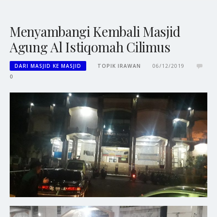
Menyambangi Kembali Masjid
Agung Al Istiqomah Cilimus
DARI MASJID KE MASJID
TOPIK IRAWAN
06/12/2019
0