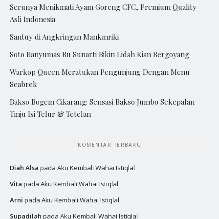
Serunya Menikmati Ayam Goreng CFC, Premium Quality
Asli Indonesia
Santuy di Angkringan Mankmriki
Soto Banyumas Bu Sunarti Bikin Lidah Kian Bergoyang
Warkop Queen Meratukan Pengunjung Dengan Menu
Seabrek
Bakso Bogem Cikarang: Sensasi Bakso Jumbo Sekepalan
Tinju Isi Telur & Tetelan
KOMENTAR TERBARU
Diah Alsa
pada
Aku Kembali Wahai Istiqlal
Vita
pada
Aku Kembali Wahai Istiqlal
Arni
pada
Aku Kembali Wahai Istiqlal
Supadilah
pada
Aku Kembali Wahai Istiqlal