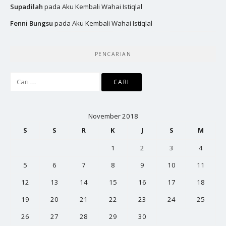
Supadilah
pada
Aku Kembali Wahai Istiqlal
Fenni Bungsu
pada
Aku Kembali Wahai Istiqlal
PENCARIAN
Cari
untuk:
November 2018
S
S
R
K
J
S
M
1
2
3
4
5
6
7
8
9
10
11
12
13
14
15
16
17
18
19
20
21
22
23
24
25
26
27
28
29
30